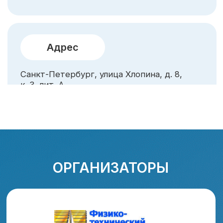
Приглашаем вашу компанию стать спонсором
XIX Межгосударственной конференции
«Термоэлектрики и их применения – 2025»
(ISCTA-2025)
Узнать больше о спонсорских пакетах