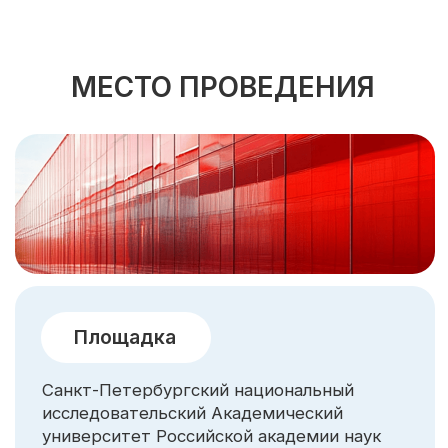
МИР)
Контакты
thermoelectrics@mail.ioffe.ru
194021, Санкт-Петербург,
Политехническая 26, ФТИ им. А.Ф. Иоффе
Наш Telegram канал:
СПОНСОРЫ И ПАРТНЕРЫ