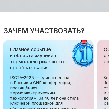
Санкт-Петербургский национальный
исследовательский Академический
университет Российской академии наук
Адрес
Санкт-Петербург, улица Хлопина, д. 8,
к. 3, лит. А
Как добраться?
ОРГАНИЗАТОРЫ
Федеральное государственное