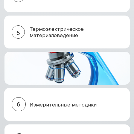
ЗАЧЕМ УЧАСТВОВАТЬ?
Главное событие
Обмен опытом
в области изучения
с ведущими
термоэлектрического
экспертами
преобразования
ISCTA-2025 — единственная
Конференция ежегодно
в России и СНГ конференция,
более ста участников и
посвящённая
стран — учёных, инжен
термоэлектрическим
и представителей инду
технологиям. За 40 лет она стала
возможность представ
ключевой площадкой для
разработки, найти пар
обсуждения актуальных вызовов
и укрепить профессион
и перспектив отрасли.
Условия участия